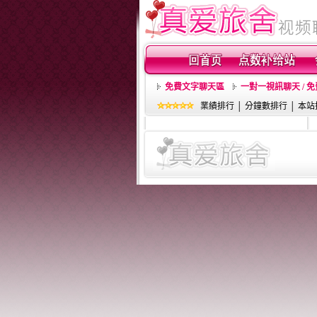
免費文字聊天區
一對一視訊聊天 / 
業績排行
│
分鐘數排行
│
本站