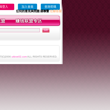
員登入
加入會員
查詢密碼
任何的意見與問題 請聯繫
在線客服
T(C)2006
utlove02.com
ALL RIGHTS RESERVED.