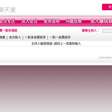
會
免費一對多視訊
搜尋主持人：
推薦
│
本月新人
│
一對多收費排序
│
一對一收費排序
主持人編號錯誤~請回上一頁重新輸入
COPYRIGH